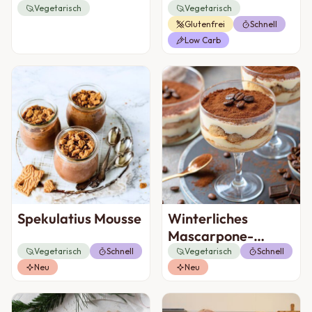
Vegetarisch
Vegetarisch
Glutenfrei
Schnell
Low Carb
Spekulatius Mousse
Winterliches
Mascarpone-
Tiramisu
Vegetarisch
Schnell
Vegetarisch
Schnell
Neu
Neu