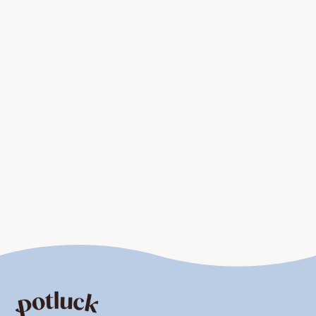
Pudding, Cremes & Co. – Klassiker
neu entdeckt
Pudding und Creme-Desserts sind wahre Klassiker der
süßen Küche. Ob
Vanillepudding mit frischen
Himbeeren
,
Schokoladencreme mit Krokant
oder
ein
Karamellpudding mit Sahnetupfer
– sie gehören
zu den Lieblingsdesserts vieler Generationen.
Besonders raffiniert wird es mit einer
Kaffeecreme
,
einer
weißen Schokoladenmousse mit
Limettenschale
oder einer
Tonkabohnen-Panna-
Cotta
, die mit Fruchtspiegel serviert wird. Diese
Desserts lassen sich mit Gewürzen wie Vanille, Zimt
oder Muskat elegant verfeinern und mit Beeren oder
Keksstreuseln harmonisch abrunden.