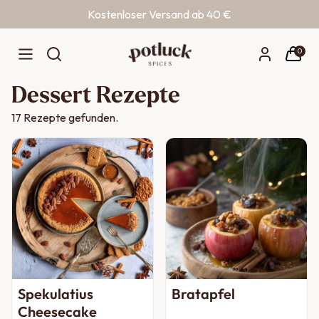
Kostenloser Versand ab 40 €
Zum Inhalt springen
0
Dessert Rezepte
17
Rezepte gefunden.
Spekulatius
Bratapfel
Cheesecake