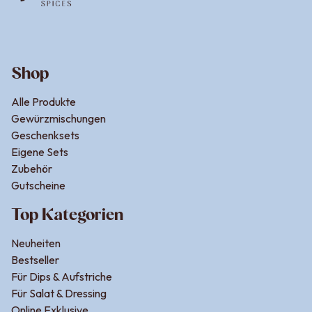
Internationale Desserts – süße
Grüße aus aller Welt
Wer kulinarisch gerne auf Reisen geht, wird
Shop
internationale Dessertklassiker lieben. Aus Italien
kommt das
Tiramisu
, das je nach Saison auch mit
Alle Produkte
Erdbeeren, Mandarinen oder Pistazien variiert werden
Gewürzmischungen
kann. Frankreich schenkt uns das luftige
Crème brûlée
,
Geschenksets
Eigene Sets
das mit seiner karamellisierten Kruste begeistert,
Zubehör
während die Spanier mit ihrer
Crema Catalana
eine
Gutscheine
ähnliche Spezialität bieten.
Top Kategorien
In England genießt man gerne
Trifles
, geschichtete
Neuheiten
Desserts aus Biskuit, Pudding und Früchten. Und auch
Bestseller
aus dem Orient kommen köstliche Ideen wie
Milchreis
Für Dips & Aufstriche
mit Rosenwasser
,
Dattelbällchen mit Mandeln
Für Salat & Dressing
oder süßer Couscous mit Zimt und Granatapfelkernen.
Online Exklusive