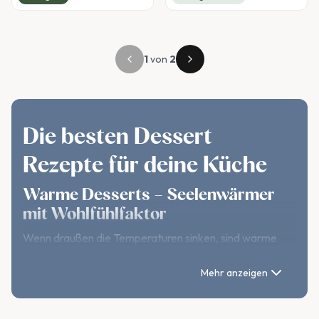
1
von
2
Die besten Dessert
Rezepte für deine Küche
Warme Desserts – Seelenwärmer
mit Wohlfühlfaktor
Wenn draußen die Temperaturen sinken, sind warme
Desserts besonders beliebt. Klassiker wie
frisch
Mehr anzeigen
gebackene Pfannkuchen mit Apfelkompott
,
warmer Schokokuchen mit flüssigem Kern
oder ein
Bratapfel mit Nüssen und Zimt
verbreiten