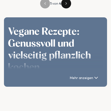
1
von
4
Vegane Rezepte:
Genussvoll und
vielseitig pflanzlich
kochen
Eine vegane Ernährung ist längst mehr als ein Trend – sie
Mehr anzeigen
steht für bewussten Genuss, kreative Gerichte und eine
nachhaltige Lebensweise. Ob herzhafte Hauptgerichte,
schnelle Snacks oder köstliche Nachspeisen – die
pflanzliche Küche bietet unzählige Möglichkeiten, um
gesunde und abwechslungsreiche vegane Rezepte zu