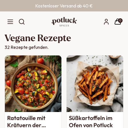
Kostenloser Versand ab 40 €
Zum Inhalt springen
0
Vegane Rezepte
32
Rezepte gefunden.
Ratatouille mit
Süßkartoffeln im
Krätuern der
Ofen von Potluck