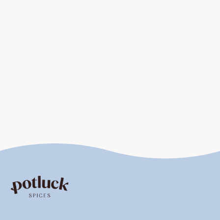
Tofu-Varianten und ihre
Anwendung in der veganen
Küche
Tofu ist eine der beliebtesten Eiweißquellen in der
veganen Küche und überzeugt durch seine Vielseitigkeit.
Je nach Sorte und Zubereitung kann er knusprig, weich
oder cremig sein.
Naturtofu
ist die klassische Variante und eignet sich
perfekt zum Marinieren. Durch eine würzige Marinade
aus Sojasauce, Knoblauch und Sesamöl nimmt er viel
Geschmack auf und wird in der Pfanne goldbraun
gebraten.