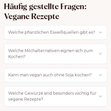
Häufig gestellte Fragen:
kreieren. Mit den richtigen Zutaten, Gewürzen und
Zubereitungsmethoden wird jedes Gericht zu einem
Vegane Rezepte
echten Geschmackserlebnis.
Welche pflanzlichen Eiweißquellen gibt es?
Warum eine vegane
Welche Milchalternativen eignen sich zum
Ernährung?
Kochen?
Die Entscheidung für eine vegane Ernährung kann viele
Kann man vegan auch ohne Soja kochen?
Gründe haben. Gesundheitliche Vorteile wie eine
bessere Verdauung, ein stabiler Blutzuckerspiegel und
eine erhöhte Aufnahme von Vitaminen und
Welche Gewürze sind besonders wichtig für
Ballaststoffen sprechen dafür. Zudem hat die
vegane Rezepte?
pflanzliche Küche eine positive ökologische Wirkung, da
der Verzicht auf tierische Produkte den CO₂-Ausstoß