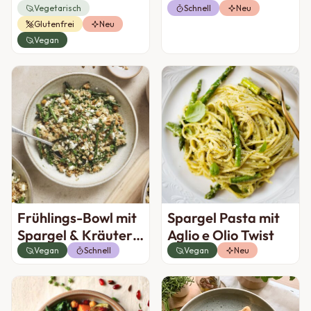
Provence
Vegetarisch
Schnell
Neu
Glutenfrei
Neu
Vegan
Frühlings-Bowl mit
Spargel Pasta mit
Spargel & Kräuter
Aglio e Olio Twist
Dressing
Vegan
Schnell
Vegan
Neu