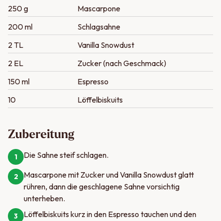
250 g
Mascarpone
200 ml
Schlagsahne
2 TL
Vanilla Snowdust
2 EL
Zucker (nach Geschmack)
150 ml
Espresso
10
Löffelbiskuits
Zubereitung
Die Sahne steif schlagen.
1
Mascarpone mit Zucker und Vanilla Snowdust glatt
2
rühren, dann die geschlagene Sahne vorsichtig
unterheben.
Löffelbiskuits kurz in den Espresso tauchen und den
3