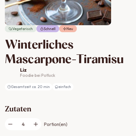
Vegetarisch
Schnell
Neu
Winterliches
Mascarpone-Tiramisu
Liz
Foodie bei Potluck
Gesamtzeit ca.
20
min
einfach
Zutaten
4
Portion(en)