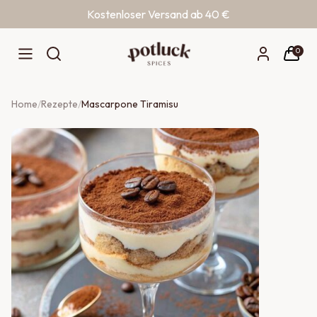
Kostenloser Versand ab 40 €
Zum Inhalt springen
0
Home
/
Rezepte
/
Mascarpone Tiramisu