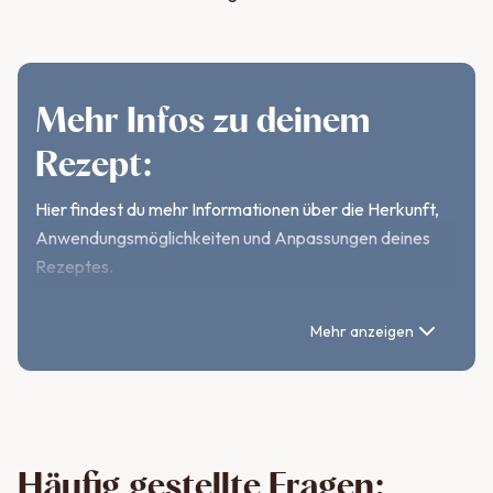
Mehr Infos zu deinem
Rezept:
Hier findest du mehr Informationen über die Herkunft,
Anwendungsmöglichkeiten und Anpassungen deines
Rezeptes.
Zimtsterne: Der Klassiker
Mehr anzeigen
unter den
Weihnachtsplätzchen
Diese zimtigen Sterne sind aus der
Weihnachtszeit
nicht
Häufig gestellte Fragen: