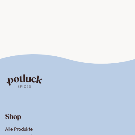
Amaretto Likör passt hervorragend zu diesem Rezept.
POTLUCK Tipps in der
Weihnachtsbäckerei
So bleiben Zimtsterne länger weich
Damit deine Zimtsterne schön soft bleiben und nicht
austrocknen, solltest du sie nach dem vollständigen
Abkühlen luftdicht in einer Blechdose oder
Kunststoffbox aufbewahren. Ein kleiner Trick: Lege ein
Stück Apfel oder eine halbe Scheibe Brot mit in die Dose
– das spendet Feuchtigkeit, ohne den Geschmack zu
verändern. Wichtig: regelmäßig wechseln, damit sich
Shop
kein Schimmel bildet. Natürlich ist auch die Backzeit
essentiell wenn es darum geht, die Zimtsterne möglichst
Alle Produkte
fluffig hinzukriegen. Noch ein Tipp: Nutze auf jeden Fall