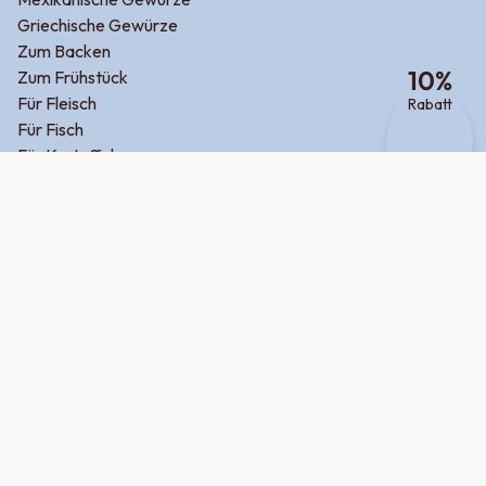
Griechische Gewürze
Zum Backen
10
%
Zum Frühstück
Für Fleisch
Rabatt
Für Fisch
Für Kartoffel
Für Gemüse
Potluck
Produktsuche
Über uns
Jobs
Firmenkunden
Hilfe
Help Center
Kontakt