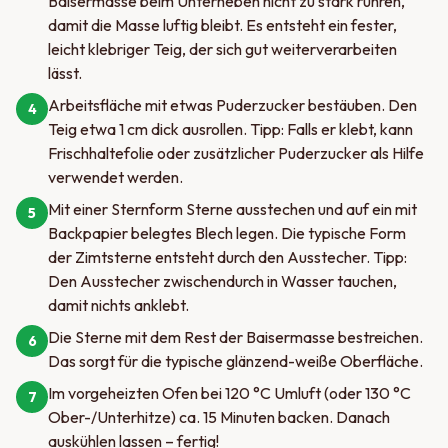
Baisermasse beim Unterheben nicht zu stark rühren,
damit die Masse luftig bleibt. Es entsteht ein fester,
leicht klebriger Teig, der sich gut weiterverarbeiten
lässt.
Arbeitsfläche mit etwas Puderzucker bestäuben. Den
4
Teig etwa 1 cm dick ausrollen. Tipp: Falls er klebt, kann
Frischhaltefolie oder zusätzlicher Puderzucker als Hilfe
verwendet werden.
Mit einer Sternform Sterne ausstechen und auf ein mit
5
Backpapier belegtes Blech legen. Die typische Form
der Zimtsterne entsteht durch den Ausstecher. Tipp:
Den Ausstecher zwischendurch in Wasser tauchen,
damit nichts anklebt.
Die Sterne mit dem Rest der Baisermasse bestreichen.
6
Das sorgt für die typische glänzend-weiße Oberfläche.
Im vorgeheizten Ofen bei 120 °C Umluft (oder 130 °C
7
Ober-/Unterhitze) ca. 15 Minuten backen. Danach
auskühlen lassen – fertig!