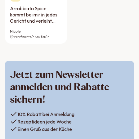
Arrabbiata Spice
kommt bei mir in jedes
Gericht und verleiht
diesem eine angenehme
Nicole
Schärfe!
Verifizierte/r Käufer/in
Jetzt zum Newsletter
anmelden und Rabatte
sichern!
10% Rabatt bei Anmeldung
Rezeptideen jede Woche
Einen Gruß aus der Küche