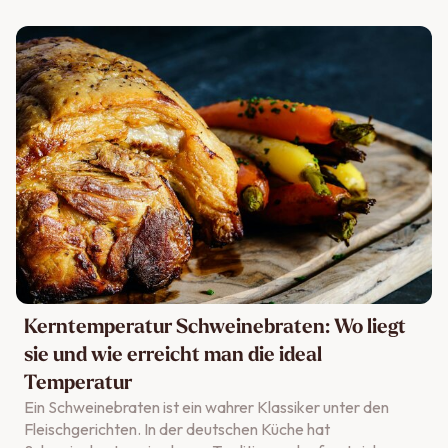
du Nudeln richtig kochen kannst und worauf es dabei
ankommt. Die Tipps von POTLUCK helfen dir, jedes
Nudelgericht aromatisch, ausgewogen und absolut
gelingsicher zuzubereiten.
Kerntemperatur Schweinebraten: Wo liegt
sie und wie erreicht man die ideal
Temperatur
Ein Schweinebraten ist ein wahrer Klassiker unter den
Fleischgerichten. In der deutschen Küche hat