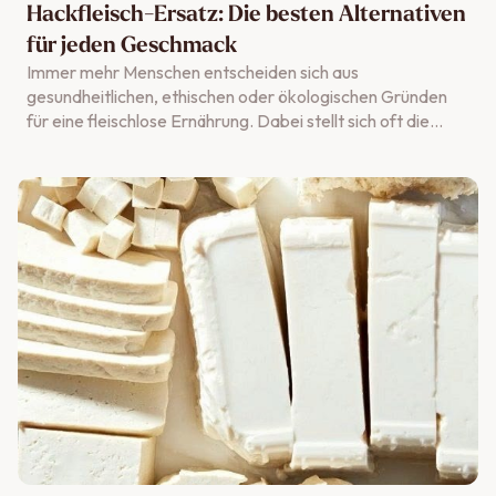
Hackfleisch-Ersatz: Die besten Alternativen
für jeden Geschmack
Immer mehr Menschen entscheiden sich aus
gesundheitlichen, ethischen oder ökologischen Gründen
für eine fleischlose Ernährung. Dabei stellt sich oft die
Frage nach geeigneten Alternativen zu Hackfleisch, um
beliebte Gerichte weiterhin genießen zu können. In diesem
Artikel stellen wir dir verschiedene Hackfleisch-
Ersatzmöglichkeiten vor und zeigen, wie du sie in deiner
Küche einsetzen kannst. Eine besondere Rolle spielen
dabei pflanzliche Alternativen.