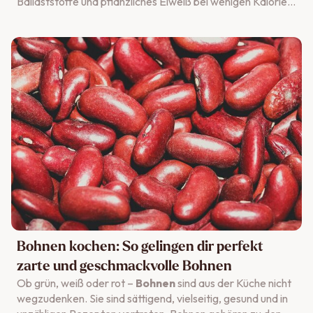
Ballaststoffe und pflanzliches Eiweiß bei wenigen Kalorien.
Damit Geschmack und Inhaltsstoffe erhalten bleiben, ist
die richtige Zubereitung wichtig. In diesem Artikel erfährst
du, wie du Brokkoli richtig kochst, vorbereitest und welche
Zubereitungsarten sich im Alltag eignen.
Bohnen kochen: So gelingen dir perfekt
zarte und geschmackvolle Bohnen
Ob grün, weiß oder rot –
Bohnen
sind aus der Küche nicht
wegzudenken. Sie sind sättigend, vielseitig, gesund und in