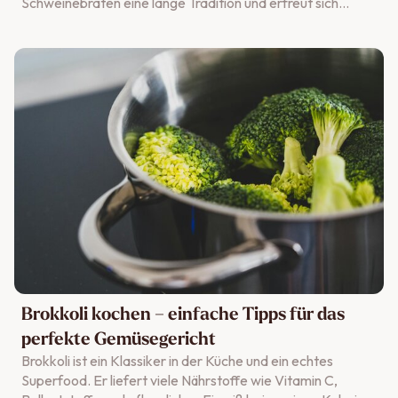
Schweinebraten eine lange Tradition und erfreut sich
großer Beliebtheit. Besonders empfehlenswert ist es,
Fleisch in Bio-Qualität und am besten direkt beim Metzger
zu kaufen, da dies für eine bessere Qualität, artgerechte
Haltung und einen intensiveren Geschmack sorgt. Doch
damit er wirklich saftig, zart und aromatisch wird, spielt die
Kerntemperatur eine entscheidende Rolle. Nur wenn das
Schweinefleisch auf den Punkt gegart ist, entfaltet es
seinen vollen Geschmack. In diesem Ratgeber von
POTLUCK erfährst du alles, was du über die richtige
Kerntemperatur Schweinebraten wissen musst – von der
Auswahl des passenden Stück vom Schwein über das
Messen der Temperatur bis hin zu Beilagen, Soße und
Gewürzen.
Brokkoli kochen – einfache Tipps für das
perfekte Gemüsegericht
Brokkoli ist ein Klassiker in der Küche und ein echtes
Superfood. Er liefert viele Nährstoffe wie Vitamin C,