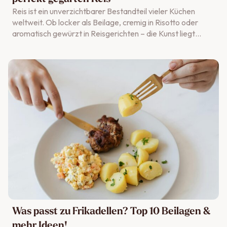
Reis ist ein unverzichtbarer Bestandteil vieler Küchen
weltweit. Ob locker als Beilage, cremig in Risotto oder
aromatisch gewürzt in Reisgerichten – die Kunst liegt
darin, die richtige
Wassermenge
,
Kochzeit
und
Methode zu wählen, um körnigen oder klebrigen Reis zu
erzielen. In diesem Ratgeber erfährst du, wie du Reis
richtig kochst – Schritt für Schritt. Dabei stellen wir
verschiedene Garmethoden vor, damit du die passende
Technik für dein perfektes Ergebnis findest.
Was passt zu Frikadellen? Top 10 Beilagen &
mehr Ideen!