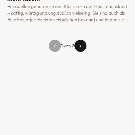
Frikadellen gehören zu den Klassikern der Hausmannskost
– saftig, würzig und unglaublich vielseitig. Sie sind auch als
Buletten oder Hackfleischbällchen bekannt und finden sich
in vielen traditionellen Gerichten, wie sie schon bei Oma
auf den Tisch kamen, wieder. Doch erst mit der passenden
Beilage werden sie zum echten Lieblingsgericht. Ob
klassisch mit Kartoffeln, leicht mit Salat oder kreativ mit
1
von
2
orientalischen Aromen – wir zeigen dir, wie du Frikadellen
perfekt kombinierst. Für den schnellen Überblick findest du
außerdem die Top 10 Beilagen-Ideen und Tipps für
verschiedene Anlässe.