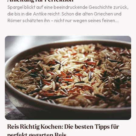
Spargel blickt auf eine beeindruckende Geschichte zurück,
die bis in die Antike reicht. Schon die alten Griechen und
Römer schätzten ihn – nicht nur wegen seines feinen
Geschmacks, sondern auch wegen seiner
gesundheitsfördernden Eigenschaften. Im Mittelalter war
Spargel vor allem an adligen Tafeln zu finden, während er
für das einfache Volk ein seltener Luxus blieb. Heute ist
Spargel aus der Frühlingsküche nicht mehr wegzudenken.
Zwischen März und Juni genießt man ihn in vielen
Haushalten – ob klassisch mit Sauce Hollandaise oder
kreativ als Spargelsalat.
Reis Richtig Kochen: Die besten Tipps für
perfekt gegarten Reis