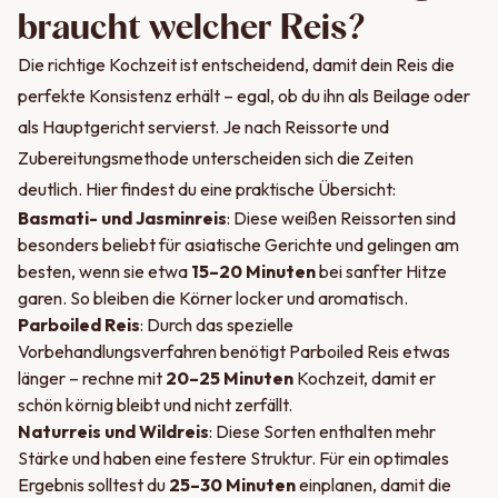
braucht welcher Reis?
Die richtige Kochzeit ist entscheidend, damit dein Reis die
perfekte Konsistenz erhält – egal, ob du ihn als Beilage oder
als Hauptgericht servierst. Je nach Reissorte und
Zubereitungsmethode unterscheiden sich die Zeiten
deutlich. Hier findest du eine praktische Übersicht:
Basmati- und Jasminreis
: Diese weißen Reissorten sind
besonders beliebt für asiatische Gerichte und gelingen am
besten, wenn sie etwa
15–20 Minuten
bei sanfter Hitze
garen. So bleiben die Körner locker und aromatisch.
Parboiled Reis
: Durch das spezielle
Vorbehandlungsverfahren benötigt Parboiled Reis etwas
länger – rechne mit
20–25 Minuten
Kochzeit, damit er
schön körnig bleibt und nicht zerfällt.
Naturreis und Wildreis
: Diese Sorten enthalten mehr
Stärke und haben eine festere Struktur. Für ein optimales
Ergebnis solltest du
25–30 Minuten
einplanen, damit die