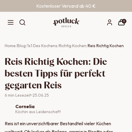
Kostenloser Versand ab 40 €
Zum Inhalt springen
0
Home
/
Blog
/
1x1 Des Kochens
/
Richtig Kochen
/
Reis Richtig Kochen
Reis Richtig Kochen: Die
besten Tipps für perfekt
gegarten Reis
6
min Lesezeit
•
25.06.25
Cornelia
Köchin aus Leidenschaft
Reis ist ein unverzichtbarer Bestandteil vieler Küchen
weltweit. Ob locker als Beilage, cremig in Risotto oder