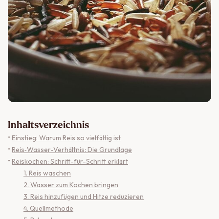
Inhaltsverzeichnis
•
Einstieg: Warum Reis so vielfältig ist
•
Reis‑Wasser‑Verhältnis: Die Grundlage
•
Reiskochen: Schritt-für-Schritt erklärt
1. Reis waschen
2. Wasser zum Kochen bringen
3. Reis hinzufügen und Hitze reduzieren
4. Quellmethode