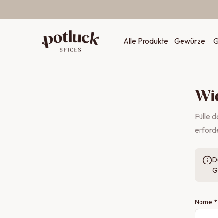
Zum Inhalt springen
Alle Produkte
Gewürze
G
Wi
Fülle d
erforde
D
G
Name *