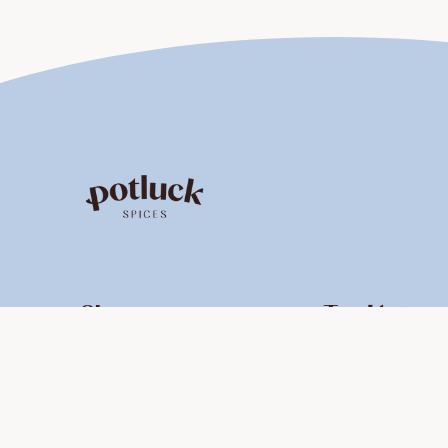
Shop
Top Katego
Alle Produkte
Neuheiten
Gewürzmischungen
Bestseller
Geschenksets
Für Dips & Aufstri
Eigene Sets
Für Salat & Dressi