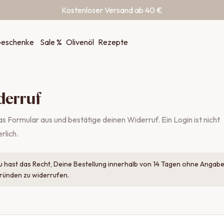
Kostenloser Versand ab 40 €
eschenke
Sale %
Olivenöl
Rezepte
derruf
as Formular aus und bestätige deinen Widerruf. Ein Login ist nicht
rlich.
u hast das Recht, Deine Bestellung innerhalb von 14 Tagen ohne Angab
ründen zu widerrufen.