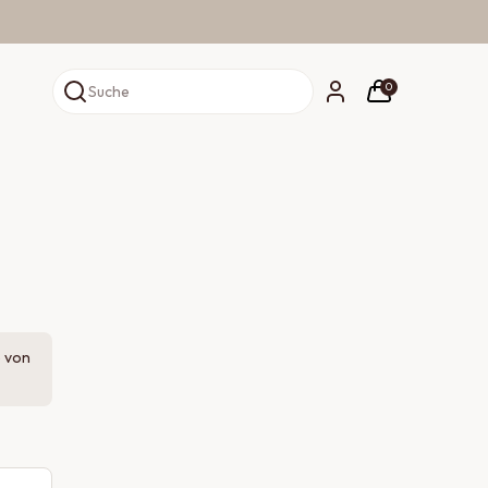
0
Suche
e von