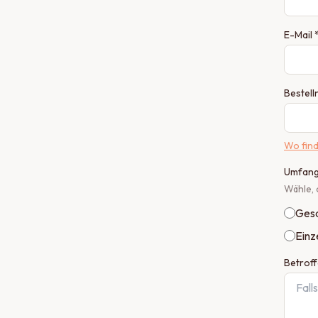
E-Mail 
Bestel
Wo find
Umfang
Wähle, 
Gesa
Einz
Betroff