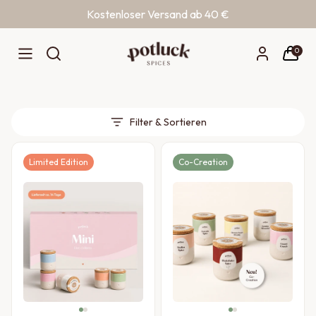
Entdecke unsere Gewürzhighlights im
Kostenloser Versand ab 40 €
Online Shop
Zum Inhalt springen
0
Home
/
Online Exklusive
Filter & Sortieren
Limited Edition
Co-Creation