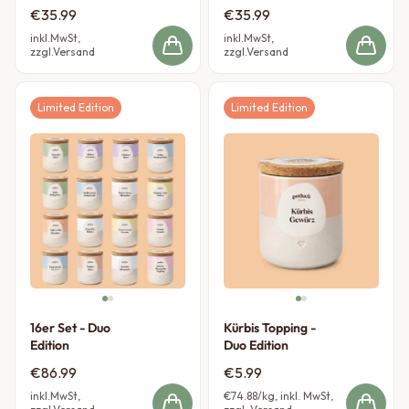
Edition
€35.99
€35.99
inkl.MwSt,
inkl.MwSt,
zzgl.Versand
zzgl.Versand
Limited Edition
Limited Edition
16er Set - Duo
Kürbis Topping -
Edition
Duo Edition
€86.99
€5.99
inkl.MwSt,
€74.88
/kg, inkl. MwSt,