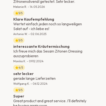
Zitronenolivenöl getestet. Sehr lecker.
Melanie R.
-
14.05.2026
5
/5
Klare Kaufempfehlung
Wertet einfach jeden noch so langweiligen
Salat auf - ich liebe es!
Antonia W.
-
02.06.2025
5
/5
interessante Kräutermischung
Ich freue mich das Sesam Zitonen Dressing
auszuprobieren
Monika K.
-
09.12.2024
4
/5
sehr lecker
gerade lange Lieferzeiten
Wolfgang K.
-
06.12.2024
5
/5
Super
Great product and great service. I'll definitely
be buying again soon.