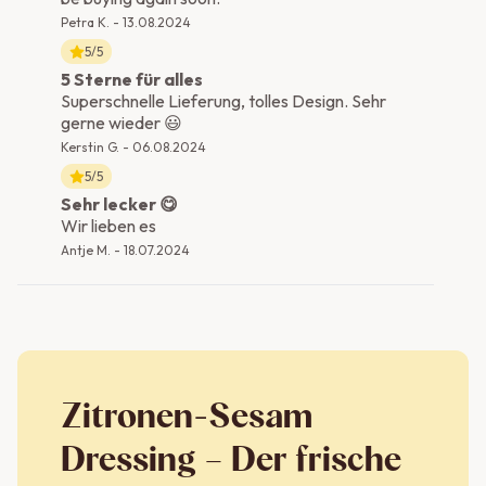
Petra K.
-
13.08.2024
5
/5
5 Sterne für alles
Superschnelle Lieferung, tolles Design. Sehr
gerne wieder 😃
Kerstin G.
-
06.08.2024
5
/5
Sehr lecker 😋
Wir lieben es
Antje M.
-
18.07.2024
Zitronen-Sesam
Dressing – Der frische