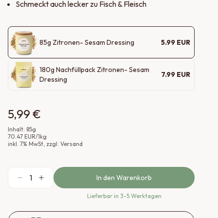
Schmeckt auch lecker zu Fisch & Fleisch
85
g
Zitronen- Sesam Dressing
5.99
EUR
180
g
Nachfüllpack Zitronen- Sesam
7.99
EUR
Dressing
5,99 €
Inhalt:
85
g
70.47
EUR
/
1
kg
inkl.
7
% MwSt
, zzgl. Versand
1
In den Warenkorb
Lieferbar
in 3-5 Werktagen