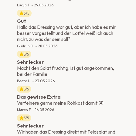
Lucija T.
-
29.05.2026
3
/5
Gut
Hallo das Dressing war gut, aber ich habe es mir
besser vorgestellt und der Löffel weiß ich auch
nicht, zu was der sein soll?
Gudrun D.
-
28.05.2026
5
/5
Sehr lecker
Macht den Salat fruchtig, ist gut angekommen,
bei der Familie.
Beate H.
-
23.05.2026
5
/5
Das gewisse Extra
Verfeinere gerne meine Rohkost damit 🤤
Maren F.
-
16.05.2026
5
/5
Sehr lecker
Wir haben das Dressing direkt mit Feldsalat und