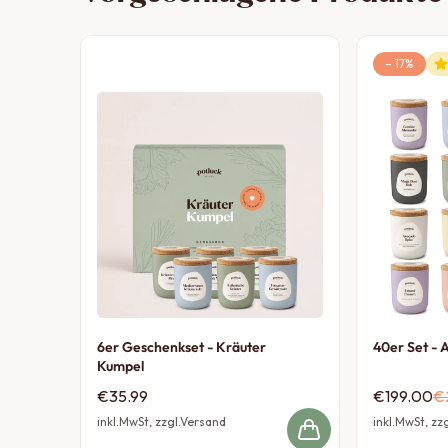
–
17
%
6er Geschenkset - Kräuter
40er Set - A
Kumpel
€35.99
€199.00
€
inkl.MwSt, zzgl.Versand
inkl.MwSt, zz