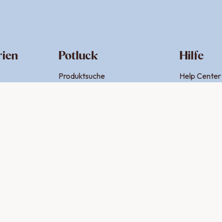
rien
Potluck
Hilfe
Produktsuche
Help Center
Über uns
Kontakt
che
Jobs
Newsletter
ng
Firmenkunden
Retouren
rze
ze
würze
würze
rze