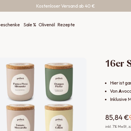
Kostenloser Versand ab 40 €
eschenke
Sale %
Olivenöl
Rezepte
16er S
Hier ist g
Von
A
voca
Inklusive 
85,84 €
inkl.
7
% MwSt
, 