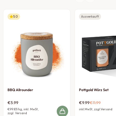
5.0
Ausverkauft
BBQ Allrounder
Pottgold Würz Set
€5.99
€9.99
€11.99
€99.83
/kg, inkl. MwSt,
inkl.MwSt, zzgl.Versand
zzgl. Versand