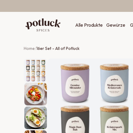
Zum Inhalt springen
Alle Produkte
Gewürze
G
Home
/
16er Set - All of Potluck