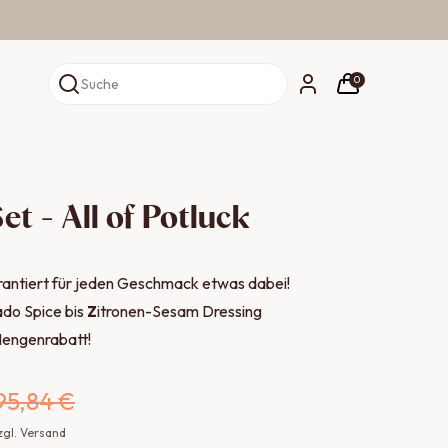
0
Suche
et - All of Potluck
arantiert für jeden Geschmack etwas dabei!
do Spice bis
Z
itronen-Sesam Dressing
Mengenrabatt!
95,84 €
zzgl. Versand