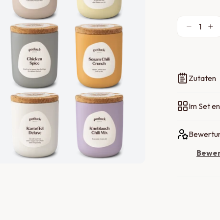
1
Zutaten
Im Set en
Bewertun
Bewer