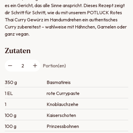
es ein Gericht, das alle Sinne anspricht. Dieses Rezept zeigt
dir Schritt für Schritt, wie du mit unserem POTLUCK Rotes
Thai Curry Gewürz im Handumdrehen ein authentisches
Curry zubereitest – wahlweise mit Hähnchen, Garnelen oder
ganz vegan.
Zutaten
2
Portion(en)
350 g
Basmatireis
1 EL
rote Currypaste
1
Knoblauchzehe
100 g
Kaiserschoten
100 g
Prinzessbohnen