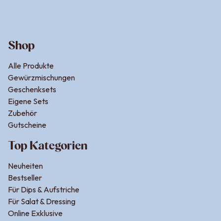
je nachdem, ob du es proteinreich oder besonders
cremig magst. Tofu saugt die Aromen intensiv auf,
während Süßkartoffeln eine angenehme, natürliche
Süße einbringen, die die Schärfe des Currys ausgleicht.
Shop
Ein Spritzer Limettensaft und frischer Koriander runden
Alle Produkte
das vegane Curry ab und sorgen für einen frischen,
Gewürzmischungen
leichten Charakter, der dem Original in nichts nachsteht.
Geschenksets
Eigene Sets
Als Meal Prep für mehrere Tage
Zubehör
Rotes Thai Curry eignet sich hervorragend zum
Gutscheine
Vorbereiten, weil die Gewürze nach einigen Stunden
Top Kategorien
noch intensiver werden. Koche einfach eine größere
Portion und bewahre sie luftdicht im Kühlschrank auf.
Neuheiten
Am nächsten Tag ist das Curry oft sogar aromatischer,
Bestseller
weil das Gemüse und die Kokosmilch die Gewürze
Für Dips & Aufstriche
Für Salat & Dressing
vollständig aufgenommen haben. Reis lässt sich
Online Exklusive
ebenfalls gut vorbereiten oder am nächsten Tag in der