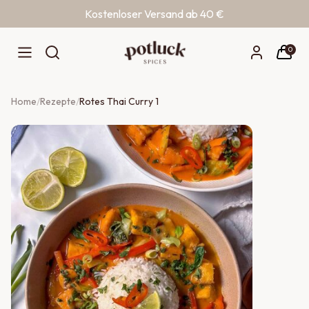
Kostenloser Versand ab 40 €
Zum Inhalt springen
0
Home
/
Rezepte
/
Rotes Thai Curry 1