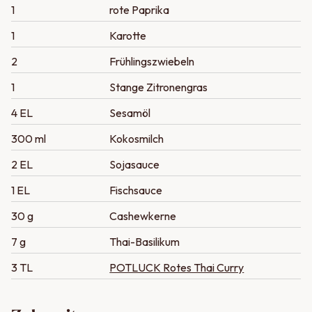
1
rote Paprika
1
Karotte
2
Frühlingszwiebeln
1
Stange Zitronengras
4 EL
Sesamöl
300 ml
Kokosmilch
2 EL
Sojasauce
1 EL
Fischsauce
30 g
Cashewkerne
7 g
Thai-Basilikum
3 TL
POTLUCK Rotes Thai Curry