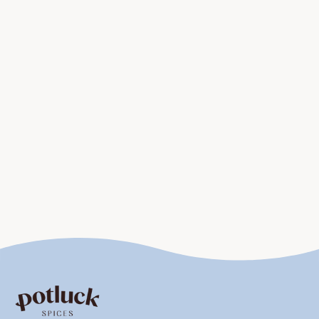
perfekt mit Thai-Basilikum harmoniert.
Curry mit Garnelen
Garnelen verleihen dem roten Thai Curry eine leichte,
maritime Note und passen hervorragend zu
Zitronengras,
Chili
und Koriander. Sie müssen nur wenige
Minuten in der Sauce garen, damit sie nicht zäh werden,
sondern schön glasig und zart bleiben. Durch ihre
natürliche Süße entsteht eine besondere Balance aus
Schärfe, Würze und Frische. Diese Variante eignet sich
perfekt für ein leichtes Abendessen oder wenn du
Gästen eine elegante Curry-Version servieren möchtest.
Veganes rotes Thai Curry
Für die
vegane Zubereitung
kannst du das Hähnchen
durch Tofu, Süßkartoffeln oder Kichererbsen ersetzen –