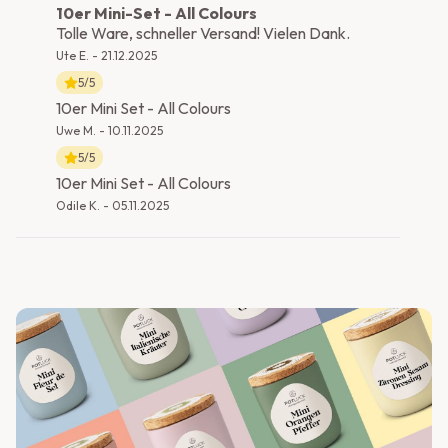
10er Mini-Set - All Colours
Tolle Ware, schneller Versand! Vielen Dank.
Ute E.
-
21.12.2025
5
/5
10er Mini Set - All Colours
Uwe M.
-
10.11.2025
5
/5
10er Mini Set - All Colours
Odile K.
-
05.11.2025