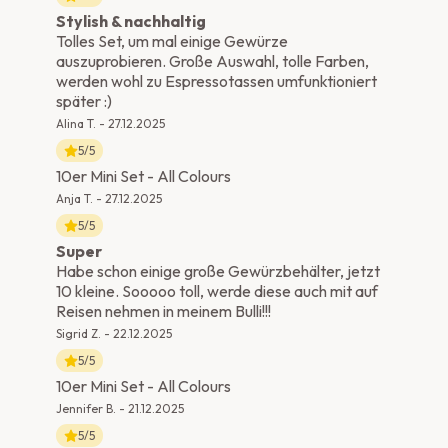
Stylish & nachhaltig
Tolles Set, um mal einige Gewürze
auszuprobieren. Große Auswahl, tolle Farben,
werden wohl zu Espressotassen umfunktioniert
später :)
Alina T.
-
27.12.2025
5
/5
10er Mini Set - All Colours
Anja T.
-
27.12.2025
5
/5
Super
Habe schon einige große Gewürzbehälter, jetzt
10 kleine. Sooooo toll, werde diese auch mit auf
Reisen nehmen in meinem Bulli!!!
Sigrid Z.
-
22.12.2025
5
/5
10er Mini Set - All Colours
Jennifer B.
-
21.12.2025
5
/5