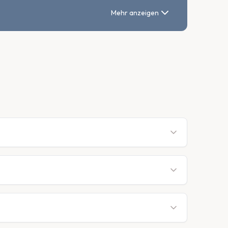
Mehr anzeigen
ihre klassische
ò Lúc Lắc
, bei dem Rindfleischwürfel in einer
i aus dem Wok
gehört zu den beliebtesten
einefleisch süß-sauer
, das in einer fruchtigen
ckfleisch
, Basilikum und
Chili
, ist eine beliebte