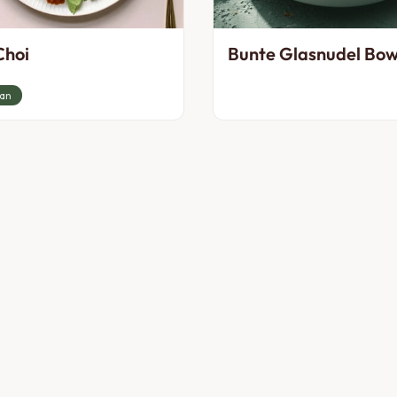
Choi
Bunte Glasnudel Bow
an