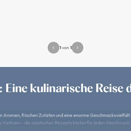
1
von
1
 Eine kulinarische Reise d
siven Aromen, frischen Zutaten und eine enorme Geschmacksvielfal
s Vietnam – die asiatischen Rezepte bieten für jeden Geschmack 
en sich authentische asiatische Gerichte auch ganz einfach zu