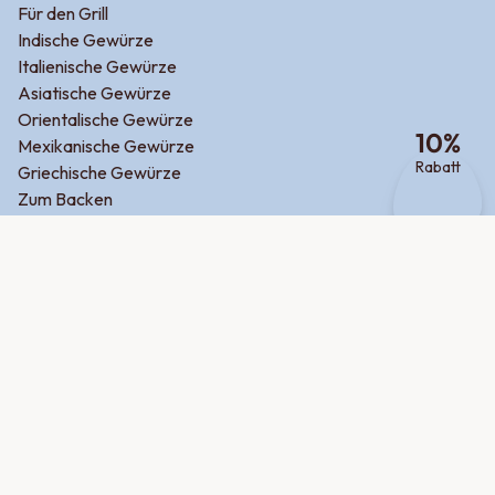
Für den Grill
Indische Gewürze
Italienische Gewürze
Asiatische Gewürze
Orientalische Gewürze
10
%
Mexikanische Gewürze
Rabatt
Griechische Gewürze
Zum Backen
Zum Frühstück
Für Fleisch
Für Fisch
Für Kartoffel
Für Gemüse
Potluck
Produktsuche
Über uns
Jobs