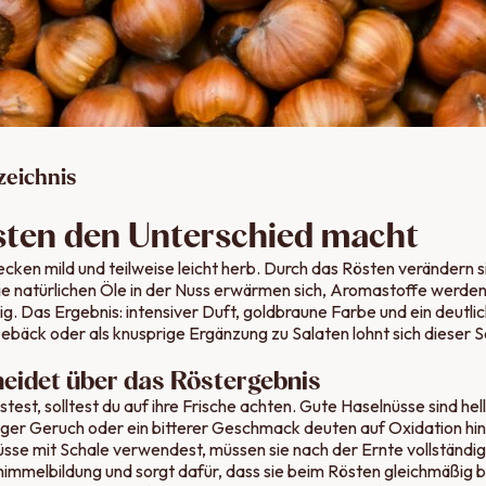
zeichnis
ten den Unterschied macht
ken mild und teilweise leicht herb. Durch das Rösten verändern s
e natürlichen Öle in der Nuss erwärmen sich, Aromastoffe werden 
ig. Das Ergebnis: intensiver Duft, goldbraune Farbe und ein deutl
bäck oder als knusprige Ergänzung zu Salaten lohnt sich dieser Sc
heidet über das Röstergebnis
est, solltest du auf ihre Frische achten. Gute Haselnüsse sind hell
ger Geruch oder ein bitterer Geschmack deuten auf Oxidation hin
se mit Schale verwendest, müssen sie nach der Ernte vollständig
himmelbildung und sorgt dafür, dass sie beim Rösten gleichmäßig b