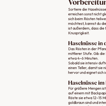
Vorbereitu
Sortiere die Haselnüss
erreichen sonst nicht g
sich beim Rösten teilwe
möchtest, kannst du di
ist außerdem, dass die 
Knusprigkeit.
Haselnüsse in 
Das Rösten in der Pfan
mittlerer Stufe. Gib di
etwa 4–6 Minuten.
Sobald sie intensiv du
einen Teller, damit si
hervor und eignet sich i
Haselnüsse im 
Für größere Mengen ist 
auf einem mit Backpapie
Röste sie etwa 12–15 Mi
goldbraun sind und inten