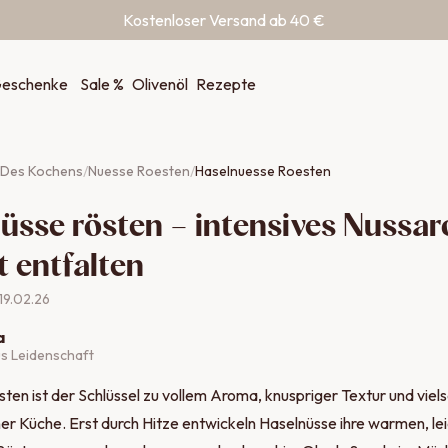
Kostenloser Versand ab 40 €
eschenke
Sale %
Olivenöl
Rezepte
1 Des Kochens
/
Nuesse Roesten
/
Haselnuesse Roesten
üsse rösten – intensives Nussa
t entfalten
19.02.26
a
us Leidenschaft
ten ist der Schlüssel zu vollem Aroma, knuspriger Textur und viel
ner Küche. Erst durch Hitze entwickeln Haselnüsse ihre warmen, le