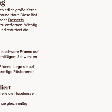
ng
chiedlich große Kerne
raune Haut. Diese löst
 oder
Desserts
 zu entfernen. Wichtig
und reduziert die
ene, schwere Pfanne auf
regelmäßigem Schwenken
Pfanne. Lege sie auf
 kräftige Röstaromen
liert
teile die Haselnüsse
n sie gleichmäßig