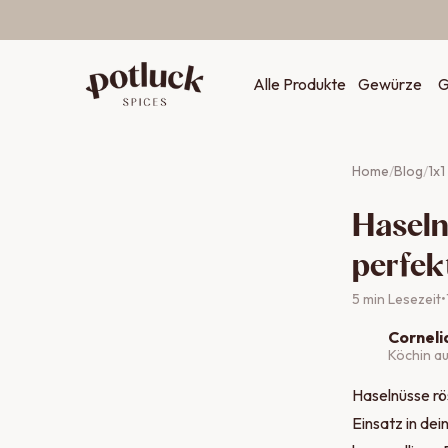
Zum Inhalt springen
Alle Produkte
Gewürze
G
Home
/
Blog
/
1x
Haseln
perfek
5
min Lesezeit
•
Corneli
Köchin a
Haselnüsse rös
Einsatz in dei