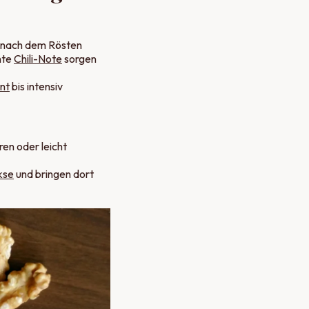
t nach dem Rösten
hte
Chili-Note
sorgen
nt
bis intensiv
en oder leicht
kse
und bringen dort