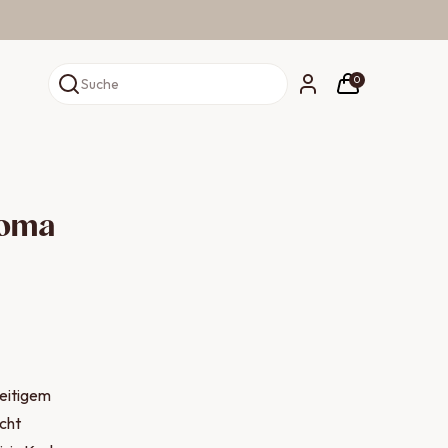
0
Suche
roma
seitigem
icht