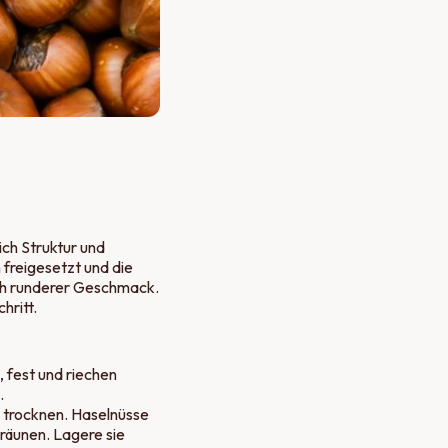
ich Struktur und
freigesetzt und die
ich runderer Geschmack.
hritt.
, fest und riechen
.
 trocknen. Haselnüsse
räunen. Lagere sie