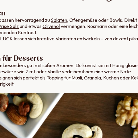
en
passen hervorragend zu
Salaten
, Ofengemüse oder Bowls. Direk
Prise Salz
und etwas
Olivenöl
vermengen. Rosmarin oder eine leic
annenden Kontrast.
TLUCK
lassen sich kreative Varianten entwickeln – von
dezent pika
 für Desserts
 besonders gut mit süßen Aromen. Du kannst sie mit Honig glasier
Gewürze wie Zimt oder Vanille verleihen ihnen eine warme Note.
ignen sich perfekt als
Topping für Müsli
, Granola, Kuchen oder
Ke
igkeit.