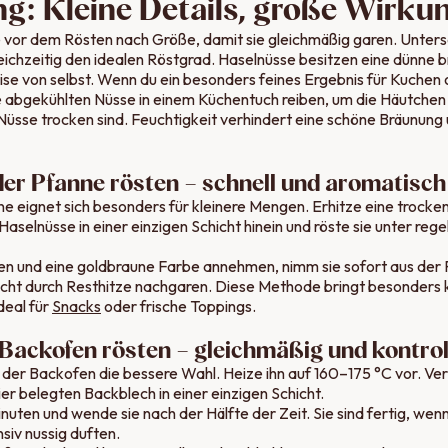
ng: Kleine Details, große Wirku
e vor dem Rösten nach Größe, damit sie gleichmäßig garen. Unters
leichzeitig den idealen Röstgrad. Haselnüsse besitzen eine dünne b
ise von selbst. Wenn du ein besonders feines Ergebnis für Kuchen
e abgekühlten Nüsse in einem Küchentuch reiben, um die Häutchen
Nüsse trocken sind. Feuchtigkeit verhindert eine schöne Bräunung 
der Pfanne rösten – schnell und aromatisch
ne eignet sich besonders für kleinere Mengen. Erhitze eine trock
e Haselnüsse in einer einzigen Schicht hinein und röste sie unter 
ften und eine goldbraune Farbe annehmen, nimm sie sofort aus der 
e nicht durch Resthitze nachgaren. Diese Methode bringt besonders
deal für
Snacks
oder frische Toppings.
Backofen rösten – gleichmäßig und kontrol
der Backofen die bessere Wahl. Heize ihn auf 160–175 °C vor. Ver
r belegten Backblech in einer einzigen Schicht.
nuten und wende sie nach der Hälfte der Zeit. Sie sind fertig, wen
siv nussig duften.