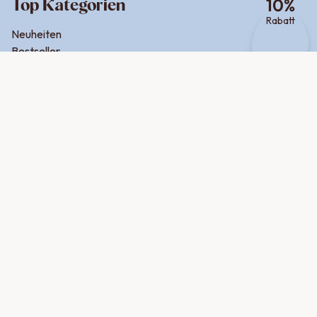
Top Kategorien
10
%
Rabatt
Neuheiten
Bestseller
Für Dips & Aufstriche
Für Salat & Dressing
Online Exklusive
Für den Airfryer
Für den Grill
Indische Gewürze
Italienische Gewürze
Asiatische Gewürze
Orientalische Gewürze
Mexikanische Gewürze
Griechische Gewürze
Zum Backen
Zum Frühstück
Für Fleisch
Für Fisch