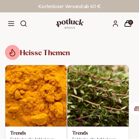
Kostenloser Versand ab 40 €
Zum Inhalt springen
0
Heisse Themen
Trends
Trends