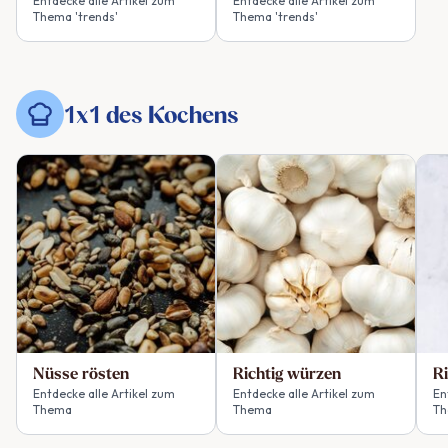
Entdecke alle Artikel zum
Entdecke alle Artikel zum
Thema 'trends'
Thema 'trends'
1x1 des Kochens
Nüsse rösten
Richtig würzen
Ri
Entdecke alle Artikel zum
Entdecke alle Artikel zum
En
Thema
Thema
Th