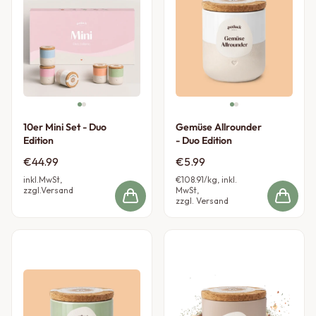
10er Mini Set - Duo
Gemüse Allrounder
Edition
- Duo Edition
€44.99
€5.99
inkl.MwSt,
€108.91
/kg, inkl.
zzgl.Versand
MwSt,
zzgl. Versand