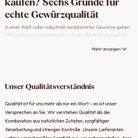
kaufen? Sechs Gründe für
echte Gewürzqualität
In einer Welt voller industriell verarbeiteter Gewürze gehen
oft Reinheit und Geschmack verloren. Bei Potluck machen
wir es anders:
Mehr anzeigen
Höchste Qualitätsstandards:
Jede Charge wird streng
kontrolliert. Nur die besten Gewürze schaffen es in unser
Sortiment – ohne Kompromisse.
Unser Qualitätsverständnis
Familiengeführt mit Leidenschaft:
Unser
Unternehmen ist aus der Liebe zu hochwertigen
Gewürzen entstanden. Wir legen Wert auf Handarbeit,
Qualität ist für uns mehr als nur ein Wort – es ist unser
beste Rohstoffe und eine nachhaltige Produktion.
Versprechen an Sie. Wir verstehen Qualität als die
Frei von Zusatzstoffen & Geschmacksverstärkern:
Kombination aus natürlichen Zutaten, sorgfältiger
Unsere Gewürze bestehen aus
100 % natürlichen
Verarbeitung und strenger Kontrolle. Unsere Lieferanten
Zutaten
– keine künstlichen Zusätze, keine Füllstoffe,