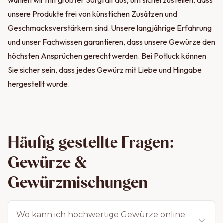
wählen wir mit größter Sorgfalt aus, um sicherzustellen, dass
kein überflüssiges Salz.
unsere Produkte frei von künstlichen Zusätzen und
Nachhaltige Verpackung:
Unsere Gewürztöpfe sind
Geschmacksverstärkern sind. Unsere langjährige Erfahrung
wieder verwendbar
, um die Umwelt zu schonen. Ideal
und unser Fachwissen garantieren, dass unsere Gewürze den
auch als stilvolle Aufbewahrung für andere
höchsten Ansprüchen gerecht werden. Bei Potluck können
Küchenzutaten.
Sie sicher sein, dass jedes Gewürz mit Liebe und Hingabe
Made in Germany:
Unsere Gewürze werden sorgfältig in
Deutschland gemischt und abgefüllt – mit Respekt für
hergestellt wurde.
Tradition und Handwerkskunst.
Exklusive Gewürzmischungen:
Unsere einzigartigen
Mischungen wurden mit viel Sorgfalt entwickelt, um dir die
perfekte Balance an Aromen zu liefern – egal, ob für
Häufig gestellte Fragen:
Grillgerichte, Pasta oder exotische Speisen.
Gewürze &
Gewürze aus aller Welt
Gewürzmischungen
Unsere vielseitigen Gewürze stammen aus allen Ecken der
Welt und werden von uns zu den köstlichsten Kreationen und
Wo kann ich hochwertige Gewürze online