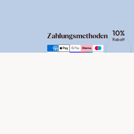
10
%
Zahlungsmethoden
Rabatt
Versand
Social Media