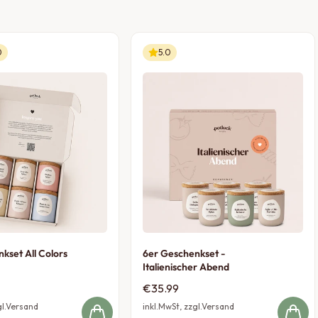
0
5.0
kset All Colors
6er Geschenkset -
Italienischer Abend
€35.99
gl.Versand
inkl.MwSt, zzgl.Versand