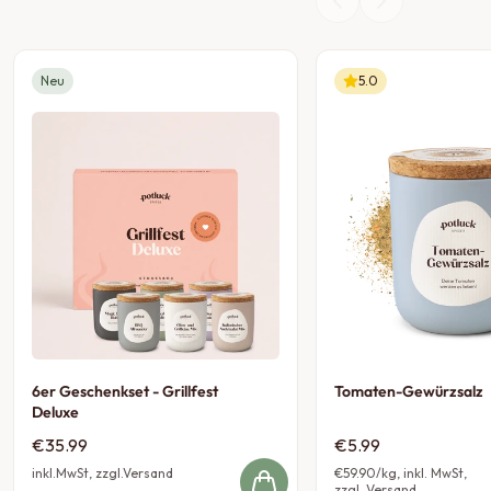
Neu
5.0
6er Geschenkset - Grillfest
Tomaten-Gewürzsalz
Deluxe
€35.99
€5.99
inkl.MwSt, zzgl.Versand
€59.90
/kg, inkl. MwSt,
zzgl. Versand