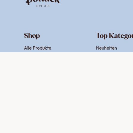
Shop
Top Katego
Alle Produkte
Neuheiten
Gewürzmischungen
Bestseller
Geschenksets
Für Dips & Aufstri
Eigene Sets
Für Salat & Dressi
Zubehör
Online Exklusive
Gutscheine
Für den Airfryer
Für den Grill
Indische Gewürze
Italienische Gewü
Asiatische Gewür
Orientalische Ge
Mexikanische Ge