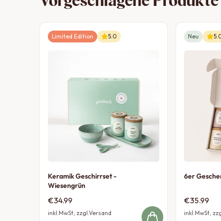
Vorgeschlagene Produkte
Limited Edition
5.0
Neu
5.
Keramik Geschirrset -
6er Geschen
Wiesengrün
€34.99
€35.99
inkl.MwSt, zzgl.Versand
inkl.MwSt, zz