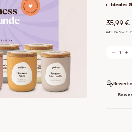
Ideales 
35,99 €
inkl.
7
% MwSt
, 
1
Bewertun
Bewer