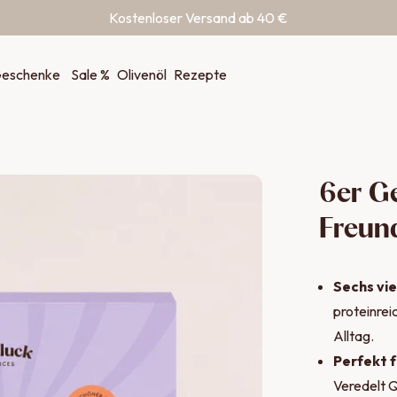
Kostenloser Versand ab 40 €
eschenke
Sale %
Olivenöl
Rezepte
6er G
Freun
Sechs vi
proteinrei
Alltag.
Perfekt f
Veredelt 