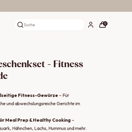
0
Suche
eschenkset - Fitness
de
elseitige Fitness-Gewürze
– Für
che und abwechslungsreiche Gerichte im
ür Meal Prep & Healthy Cooking
–
Quark, Hähnchen, Lachs, Hummus und mehr.