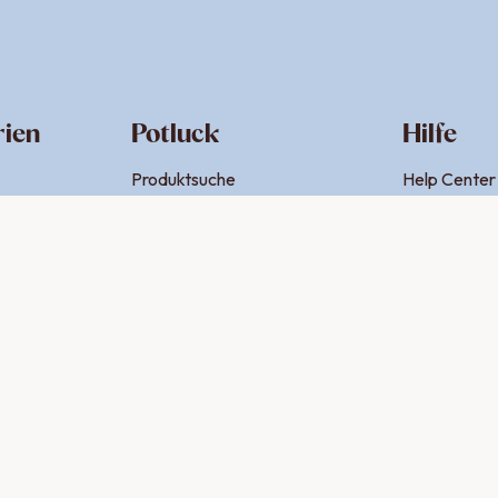
rien
Potluck
Hilfe
Produktsuche
Help Center
Über uns
Kontakt
che
Jobs
Newsletter
ng
Firmenkunden
Retouren
rze
ze
würze
würze