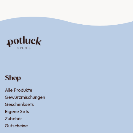
idealen Kombination parat: würziger Knoblauch, feurige
Chili, aromatischer Basilikum und Oregano, abgerundet
mit der Frische der Petersilie und dem süßlichen
Paprika. Diese Aglio e Olio Gewürzmischung gibt
deinem Essen genau den richtigen Kick, ohne es zu
überladen.
Das Beste daran? Diese aglio olio Mischung ist so
vielseitig, dass du sie nicht nur für Pasta-Gerichte wie
Shop
Spaghetti Aglio Olio verwenden kannst. Ob als
Marinade für Grillgerichte, als raffinierte Würze für
Alle Produkte
Dips, in
Antipasti
, Zucchini-Nudeln, Omeletts oder als
Gewürzmischungen
besonderer Twist in Salaten – diese Mischung ist ein
Geschenksets
echter Allrounder in deiner Küche und hebt dabei die
Eigene Sets
frischen Zutaten und die Abwesenheit von künstlichen
Zubehör
Zusatzstoffen hervor.
Gutscheine