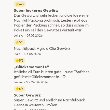
4
/5
Super leckeres Gewürz
Das Gewürz ist sehr lecker, und die Idee einer
Nachfüll Packung praktisch. Leider reißt das
Papier der Packung schnell, so dass schon im
Paket ein Teil des Gewürzes verteilt war.
Julia A.
-
07.05.2026
5
/5
Nachfüllpack Aglio e Olio Gewürz
Ina K.
-
03.05.2026
5
/5
„Glücksmomente“
Ich liebe all Eure bunten gute Laune Töpfchen,
gefüllt mit Glücksmomente…🩷
Susanne S.
-
24.04.2026
5
/5
Super Gewürz
Super Gewürz und endlich im Nachfüllpack
Gerne in weiteren Größen