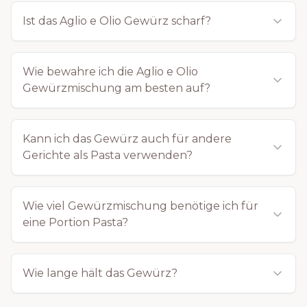
Herkunft von Aglio e Olio
Ist das Aglio e Olio Gewürz scharf?
Die Aglio e Olio Gewürzmischung hat ihre Wurzeln bei
den Abruzzen, wo Italiener das einfache Gericht aus
Knoblauch,
Olivenöl
und Chili perfektionierten.
Wie bewahre ich die Aglio e Olio
Ursprünglich nur aus diesen Basiszutaten bestehend,
Gewürzmischung am besten auf?
wurde es mit der Zeit um frische oder getrocknete
Peperoncini erweitert. Unsere Mischung bringt diesen
klassischen Geschmack zu dir, mit dem gewissen Etwas
Kann ich das Gewürz auch für andere
Gerichte als Pasta verwenden?
für alle, die Tradition und Würze lieben. Eine sorgfältig
abgestimmte Gewürzzubereitung aus Knoblauch,
Olivenöl und Chili sorgt für die perfekte Balance und
Wie viel Gewürzmischung benötige ich für
Authentizität des Gerichts.
eine Portion Pasta?
Die Zutaten im Detail – Ein
Wie lange hält das Gewürz?
Fest für die Sinne