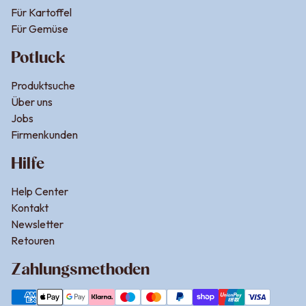
Für Kartoffel
italienisches Gericht in wenigen Minuten.
Für Gemüse
Spaghetti Aglio e Olio e Peperoncino
Potluck
Spaghetti aglio olio e peperoncino ist die pikante Version
Produktsuche
des beliebten italienischen Klassikers. Diese würzige
Über uns
und pikante Gewürzmischung ist ideal für die
Jobs
Zubereitung von traditionellen italienischen Gerichten
Firmenkunden
wie Spaghetti Aglio Olio und Gamberoni al aglio-olio.
Hilfe
Die Mischung ist vielseitig und kann auch in Antipasti,
Zucchini-Nudeln und Omeletts verwendet werden,
Help Center
wobei sie die frischen Zutaten hervorhebt und ohne
Kontakt
künstliche Zusatzstoffe auskommt.
Newsletter
Retouren
Dips
und Marinaden
Zahlungsmethoden
Du möchtest das Gewürz vielseitiger einsetzen? Kein
Problem! Das
Aglio Olio Gewürz
ist eine lecker