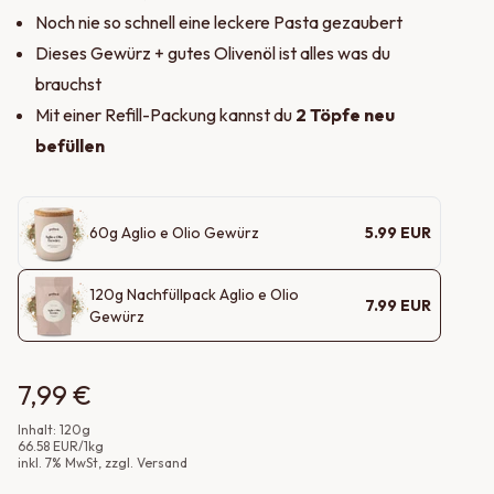
Noch nie so schnell eine leckere Pasta gezaubert
Dieses Gewürz + gutes Olivenöl ist alles was du
brauchst
Mit einer Refill-Packung kannst du
2 Töpfe neu
befüllen
60
g
Aglio e Olio Gewürz
5.99
EUR
120
g
Nachfüllpack Aglio e Olio
7.99
EUR
Gewürz
7,99 €
Inhalt:
120
g
66.58
EUR
/
1
kg
inkl.
7
% MwSt
, zzgl. Versand