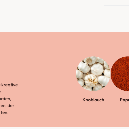
-
 kreative
e
orden,
Knoblauch
Papr
en, der
ten.