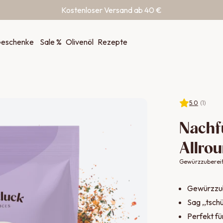
Kostenloser Versand ab 40 €
eschenke
Sale %
Olivenöl
Rezepte
5.0
(
1
)
Nachf
Allro
Gewürzzuberei
Gewürzzub
Sag ,,tsc
Perfekt f