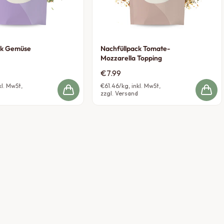
ck Gemüse
Nachfüllpack Tomate-
Mozzarella Topping
€7.99
kl. MwSt,
€61.46
/kg, inkl. MwSt,
zzgl. Versand