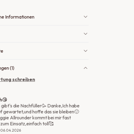
ne Informationen
te
gen (
1
)
tung schreiben
h😘
 gibt's die Nachfüller🥳 Danke,Ich habe
uf gewartet,und hoffe das sie bleiben🙂
ggie Allrounder kommt bei mir fast
 zum Einsatz,einfach toll🥰
06.04.2026