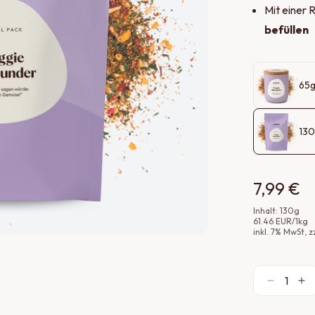
Mit einer 
befüllen
65
130
7,99 €
Inhalt:
130
g
61.46
EUR
/
1
kg
inkl.
7
% MwSt
, 
1