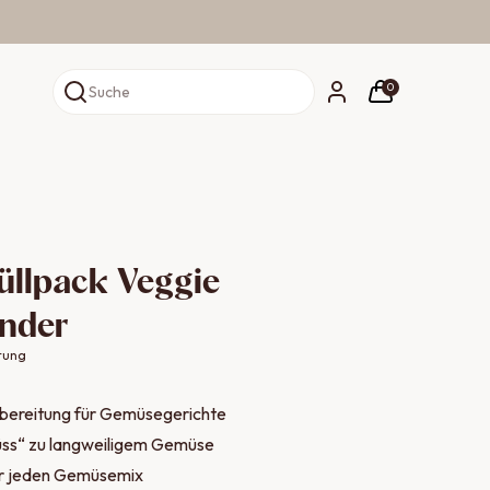
0
Suche
üllpack Veggie
under
tung
ereitung für Gemüsegerichte
hüss“ zu langweiligem Gemüse
ür jeden Gemüsemix