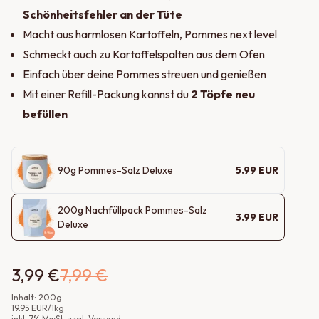
Schönheitsfehler an der Tüte
Macht aus harmlosen Kartoffeln, Pommes next level
Schmeckt auch zu Kartoffelspalten aus dem Ofen
Einfach über deine Pommes streuen und genießen
Mit einer Refill-Packung kannst du
2 Töpfe neu
befüllen
90
g
Pommes-Salz Deluxe
5.99
EUR
200
g
Nachfüllpack Pommes-Salz
3.99
EUR
Deluxe
3,99 €
7,99 €
Inhalt:
200
g
19.95
EUR
/
1
kg
inkl.
7
% MwSt
, zzgl. Versand