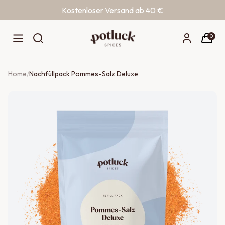
Kostenloser Versand ab 40 €
Zum Inhalt springen
0
Home
/
Nachfüllpack Pommes-Salz Deluxe