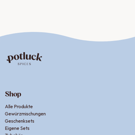
verfeinern. Die natürliche Süße der Süßkartoffeln
harmoniert perfekt mit der würzigen Note des Pommes
Salzes, was für ein außergewöhnliches
Geschmackserlebnis sorgt. Das Zusammenspiel der
Aromen schafft eine Balance, die weder die Süße der
Kartoffeln überlagert noch die Würze zu dominant
wirken lässt.
Durch die Zutaten wie Curry und Paprika bekommt das
Gericht einen leicht exotischen Touch, der Süßkartoffel-
Pommes zu etwas Besonderem macht. Ob du die
Pommes im Ofen backst oder knusprig frittierst, das
Shop
Pommes Gewürz hebt den Geschmack auf ein neues
Niveau. Für einen intensiveren Genuss kannst du die
Alle Produkte
Gewürzmischung auch mit etwas Öl vermengen und die
Gewürzmischungen
rohen Süßkartoffelsticks vor dem Backen darin
Geschenksets
Eigene Sets
marinieren. Diese Variante eignet sich nicht nur als