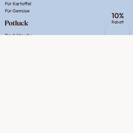
Für Kartoffel
Für Gemüse
10
%
Potluck
Rabatt
Produktsuche
Über uns
Jobs
Firmenkunden
Hilfe
Help Center
Kontakt
Newsletter
Retouren
Zahlungsmethoden