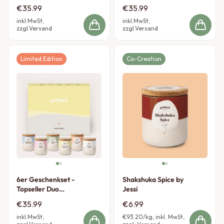
by Jessi
€35.99
€35.99
inkl.MwSt,
inkl.MwSt,
zzgl.Versand
zzgl.Versand
Limited Edition
Co-Creation
6er Geschenkset -
Shakshuka Spice by
Topseller Duo
Jessi
Edition
€35.99
€6.99
inkl.MwSt,
€93.20
/kg, inkl. MwSt,