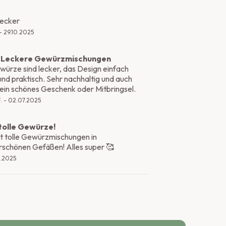
lecker
-
29.10.2025
 Leckere Gewürzmischungen
würze sind lecker, das Design einfach
und praktisch. Sehr nachhaltig und auch
ein schönes Geschenk oder Mitbringsel.
.
-
02.07.2025
tolle Gewürze!
t tolle Gewürzmischungen in
schönen Gefäßen! Alles super 🥰
3.2025