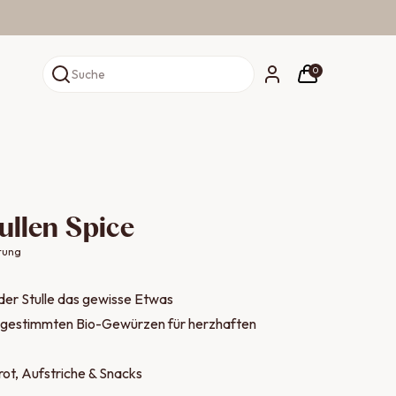
0
Suche
ullen Spice
tung
eder Stulle das gewisse Etwas
abgestimmten Bio-Gewürzen für herzhaften
Brot, Aufstriche & Snacks