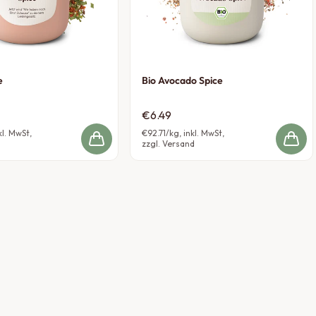
e
Bio Avocado Spice
€6.49
kl. MwSt,
€92.71
/kg, inkl. MwSt,
zzgl. Versand