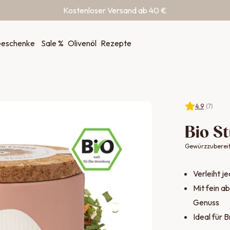
Kostenloser Versand ab 40 €
eschenke
Sale %
Olivenöl
Rezepte
4.9
(
7
)
Bio St
Gewürzzuberei
Verleiht j
Mit fein 
Genuss
Ideal für 