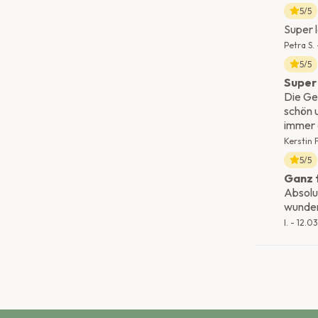
5
/5
Super 
Petra S.
5
/5
Super
Die Ge
schön 
immer 
Kerstin F
5
/5
Ganz 
Absolu
wunder
I.
-
12.0