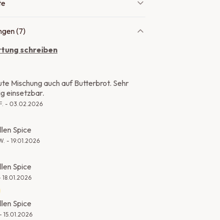
te
gen (
7
)
tung schreiben
ute Mischung auch auf Butterbrot. Sehr
tig einsetzbar.
F.
-
03.02.2026
llen Spice
W.
-
19.01.2026
llen Spice
-
18.01.2026
llen Spice
-
15.01.2026