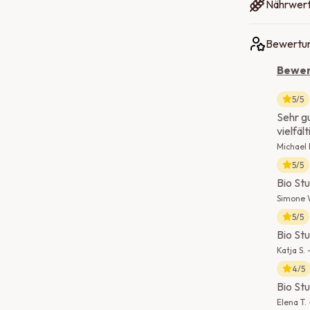
Nährwer
Bewertun
Bewer
5
/5
Sehr g
vielfäl
Michael 
5
/5
Bio Stu
Simone 
5
/5
Bio Stu
Katja S.
4
/5
Bio Stu
Elena T.