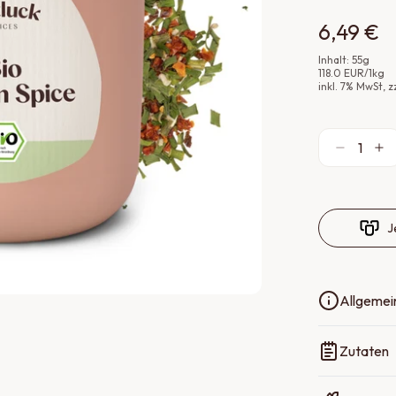
6,49 €
Inhalt:
55
g
118.0
EUR
/
1
kg
inkl.
7
% MwSt
, 
1
J
Allgemei
Zutaten