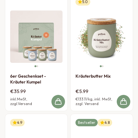
5.0
6er Geschenkset -
Kräuterbutter Mix
Kräuter Kumpel
€35.99
€5.99
inkl.MwSt,
€133.11
/kg, inkl. MwSt,
zzgl.Versand
zzgl. Versand
4.9
Bestseller
4.8