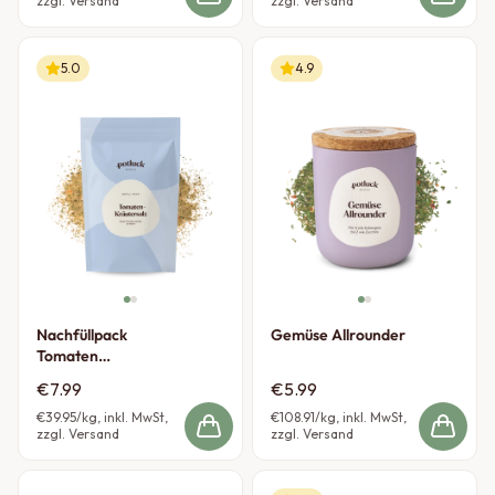
zzgl. Versand
zzgl. Versand
5.0
4.9
Nachfüllpack
Gemüse Allrounder
Tomaten
Kräutersalz
€7.99
€5.99
€39.95
/kg, inkl. MwSt,
€108.91
/kg, inkl. MwSt,
zzgl. Versand
zzgl. Versand