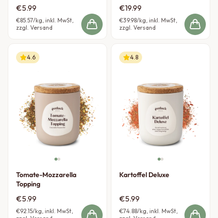
Edition
€5.99
€19.99
€85.57
/kg, inkl. MwSt,
€39.98
/kg, inkl. MwSt,
zzgl. Versand
zzgl. Versand
4.6
4.8
Tomate-Mozzarella
Kartoffel Deluxe
Topping
€5.99
€5.99
€92.15
/kg, inkl. MwSt,
€74.88
/kg, inkl. MwSt,