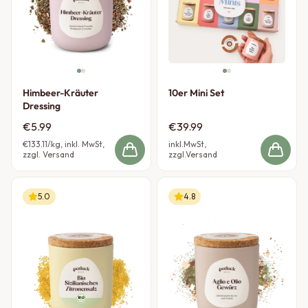
Himbeer-Kräuter
10er Mini Set
Dressing
€5.99
€39.99
€133.11
/kg, inkl. MwSt,
inkl.MwSt,
zzgl. Versand
zzgl.Versand
5.0
4.8