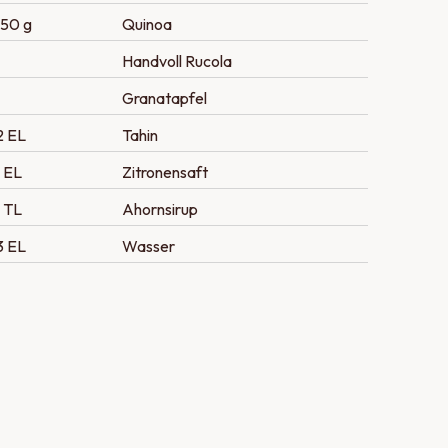
150 g
Quinoa
Handvoll Rucola
Granatapfel
2 EL
Tahin
1 EL
Zitronensaft
1 TL
Ahornsirup
3 EL
Wasser