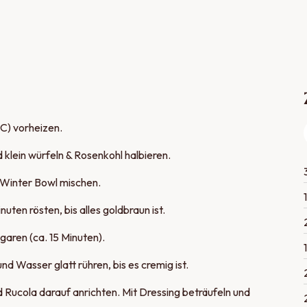
C) vorheizen.
d klein würfeln & Rosenkohl halbieren.
inter Bowl mischen.
1
ten rösten, bis alles goldbraun ist.
ren (ca. 15 Minuten).
1
nd Wasser glatt rühren, bis es cremig ist.
Rucola darauf anrichten. Mit Dressing beträufeln und