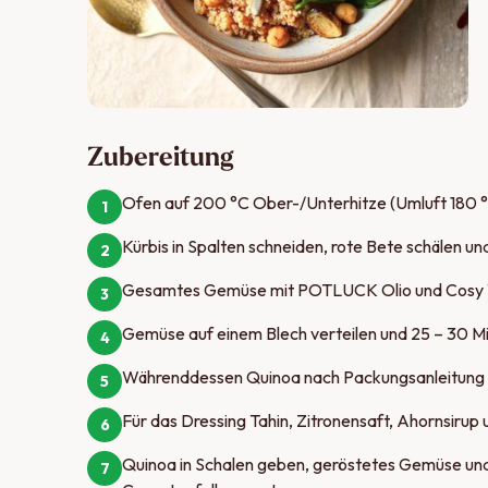
Zubereitung
Ofen auf 200 °C Ober-/Unterhitze (Umluft 180 °
1
Kürbis in Spalten schneiden, rote Bete schälen un
2
Gesamtes Gemüse mit POTLUCK Olio und Cosy W
3
Gemüse auf einem Blech verteilen und 25 – 30 Minu
4
Währenddessen Quinoa nach Packungsanleitung ga
5
Für das Dressing Tahin, Zitronensaft, Ahornsirup u
6
Quinoa in Schalen geben, geröstetes Gemüse und 
7