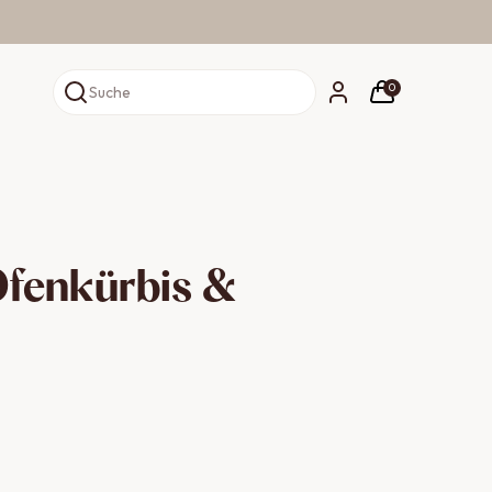
0
Suche
fenkürbis &