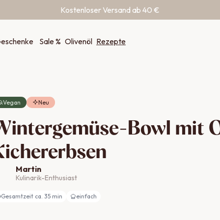
Kostenloser Versand ab 40 €
eschenke
Sale %
Olivenöl
Rezepte
Vegan
Neu
Wintergemüse-Bowl mit O
Kichererbsen
Martin
Kulinarik-Enthusiast
Gesamtzeit ca.
35
min
einfach