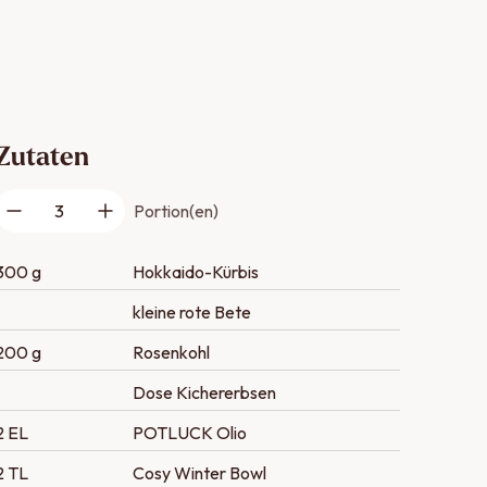
Zutaten
3
Portion(en)
300 g
Hokkaido-Kürbis
kleine rote Bete
200 g
Rosenkohl
Dose Kichererbsen
2 EL
POTLUCK Olio
2 TL
Cosy Winter Bowl