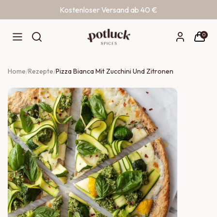
Kostenloser Versand ab 40 €
Zum Inhalt springen
0
Home
/
Rezepte
/
Pizza Bianca Mit Zucchini Und Zitronen