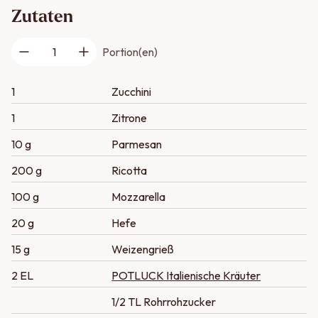
Zutaten
1
Portion(en)
1
Zucchini
1
Zitrone
10 g
Parmesan
200 g
Ricotta
100 g
Mozzarella
20 g
Hefe
15 g
Weizengrieß
2 EL
POTLUCK Italienische Kräuter
1/2 TL Rohrrohzucker