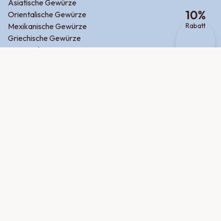
Asiatische Gewürze
10
%
Orientalische Gewürze
Rabatt
Mexikanische Gewürze
Griechische Gewürze
Zum Backen
Zum Frühstück
Für Fleisch
Für Fisch
Für Kartoffel
Für Gemüse
Potluck
Produktsuche
Über uns
Jobs
Firmenkunden
Hilfe