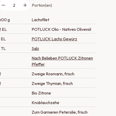
2
Portion(en)
600 g
Lachsfilet
2 EL
POTLUCK Olio - Natives Olivenöl
1 EL
POTLUCK Lachs Gewürz
1 TL
Salz
Nach Belieben POTLUCK Zitronen
Pfeffer
2
Zweige Rosmarin, frisch
2
Zweige Thymian, frisch
Bio Zitrone
Knoblauchzehe
Zum Garnieren Petersilie, frisch