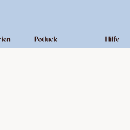
rien
Potluck
Hilfe
Produktsuche
Help Center
Über uns
Kontakt
che
Jobs
Newsletter
ng
Firmenkunden
Retouren
rze
ze
würze
würze