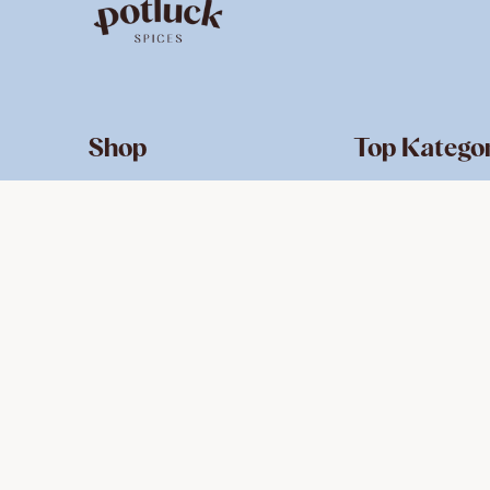
Shop
Top Katego
Alle Produkte
Neuheiten
Gewürzmischungen
Bestseller
Geschenksets
Für Dips & Aufstri
Eigene Sets
Für Salat & Dressi
Zubehör
Online Exklusive
Gutscheine
Für den Airfryer
Für den Grill
Indische Gewürze
Italienische Gewü
Asiatische Gewür
Orientalische Ge
Mexikanische Ge