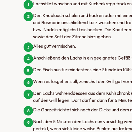
Lachsfilet waschen und mit Küchenkrepp trocken
1
Den Knoblauch schälen und hacken oder mit einer
2
und Rosmarin anschließend kurz waschen und troc
bzw. Nadeln möglichst fein hacken. Die Kräuter
sowie den Saft der Zitrone hinzugeben.
Alles gut vermischen.
3
Anschließend den Lachs in ein geeignetes Gefäß 
4
Den Fisch nun für mindestens eine Stunde im Kühl
5
Wenn es losgehen soll, zunächst den Grill gut vor
6
Den Lachs währenddessen aus dem Kühlschrank und
7
auf den Grill legen. Dort darf er dann für 5 Minut
Die Garzeit richtet sich nach der Dicke und dem
8
Nach den 5 Minuten den Lachs nun vorsichtig wend
9
perfekt, wenn sich kleine weiße Punkte austretend