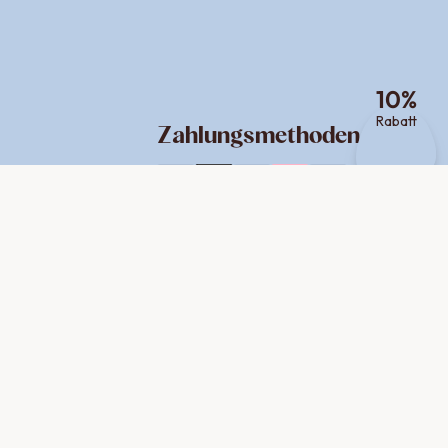
10
%
Rabatt
Zahlungsmethoden
Versand
Social Media