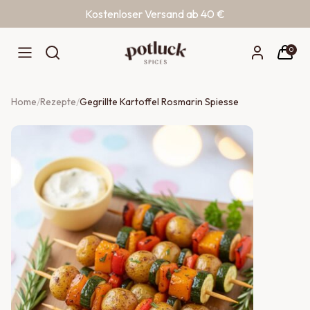
Kostenloser Versand ab 40 €
Zum Inhalt springen
0
Home
/
Rezepte
/
Gegrillte Kartoffel Rosmarin Spiesse