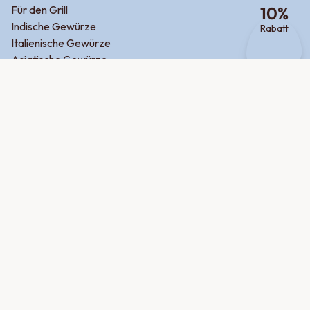
Für den Grill
10
%
Indische Gewürze
Rabatt
Italienische Gewürze
Asiatische Gewürze
Orientalische Gewürze
Mexikanische Gewürze
Griechische Gewürze
Zum Backen
Zum Frühstück
Für Fleisch
Für Fisch
Für Kartoffel
Für Gemüse
Potluck
Produktsuche
Über uns
Jobs