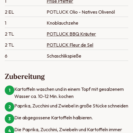
1
Prise Pfeffer
2 EL
POTLUCK Olio - Natives Olivenöl
1
Knoblauchzehe
2 TL
POTLUCK BBQ Kräuter
2 TL
POTLUCK Fleur de Sel
6
Schaschlikspieße
Zubereitung
Kartoffeln waschen und in einem Topf mit gesalzenem
1
Wasser ca. 10-12 Min. kochen
Paprika, Zucchini und Zwiebel in große Stücke schneiden
2
Die abgegossene Kartoffeln halbieren.
3
Die Paprika, Zucchini, Zwiebeln und Kartoffeln immer
4