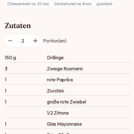
Gesamtzeit ca.
20
min
Arbeitszeit ca.
8
min
einfach
Zutaten
2
Portion(en)
150 g
Drillinge
3
Zweige Rosmarin
1
rote Paprika
1
Zucchini
1
große rote Zwiebel
1/2 Zitrone
1
Glas Mayonnaise