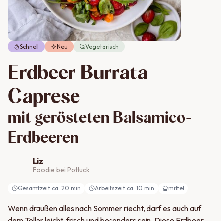
Schnell
Neu
Vegetarisch
Erdbeer Burrata
Caprese
mit gerösteten Balsamico-
Erdbeeren
Liz
Foodie bei Potluck
Gesamtzeit ca.
20
min
Arbeitszeit ca.
10
min
mittel
Wenn draußen alles nach Sommer riecht, darf es auch auf
dem Teller leicht, frisch und besonders sein. Diese Erdbeer