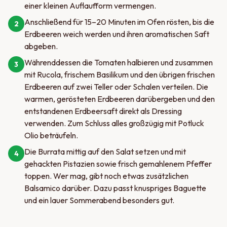
einer kleinen Auflaufform vermengen.
Anschließend für 15–20 Minuten im Ofen rösten, bis die
2
Erdbeeren weich werden und ihren aromatischen Saft
abgeben.
Währenddessen die Tomaten halbieren und zusammen
3
mit Rucola, frischem Basilikum und den übrigen frischen
Erdbeeren auf zwei Teller oder Schalen verteilen. Die
warmen, gerösteten Erdbeeren darübergeben und den
entstandenen Erdbeersaft direkt als Dressing
verwenden. Zum Schluss alles großzügig mit Potluck
Olio beträufeln.
Die Burrata mittig auf den Salat setzen und mit
4
gehackten Pistazien sowie frisch gemahlenem Pfeffer
toppen. Wer mag, gibt noch etwas zusätzlichen
Balsamico darüber. Dazu passt knuspriges Baguette
und ein lauer Sommerabend besonders gut.