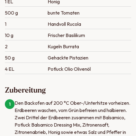
1 EL
Honig
500 g
bunte Tomaten
1
Handvoll Rucola
10 g
Frischer Basilikum
2
Kugeln Burrata
50 g
Gehackte Pistazien
4 EL
Potluck Olio Olivenöl
Zubereitung
Den Backofen auf 200 °C Ober-/Unterhitze vorheizen.
1
Erdbeeren waschen, vom Grün befreien und halbieren.
Zwei Drittel der Erdbeeren zusammen mit Balsamico,
Potluck Balsamico Dressing Mix, Zitronensaft,
Zitronenabrieb, Honig sowie etwas Salz und Pfeffer in