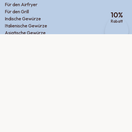
Für den Airfryer
Für den Grill
10
%
Indische Gewürze
Rabatt
Italienische Gewürze
Asiatische Gewürze
Orientalische Gewürze
Mexikanische Gewürze
Griechische Gewürze
Zum Backen
Zum Frühstück
Für Fleisch
Für Fisch
Für Kartoffel
Für Gemüse
Potluck
Produktsuche
Über uns