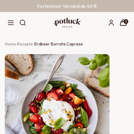
Kostenloser Versand ab 40 €
Zum Inhalt springen
0
Home
/
Rezepte
/
Erdbeer Burrata Caprese